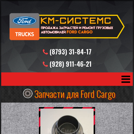
(8793) 31-84-17
(928) 911-46-21
(919) 731-30-72
Запчасти для Ford Cargo
avto@km-systems.ru