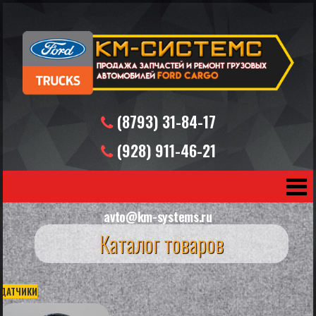
(8793) 31-84-17
(928) 911-46-21
(919) 731-30-72
avto@km-systems.ru
Каталог товаров
ДАТЧИКИ